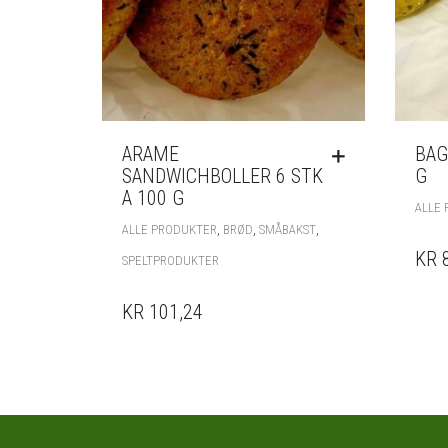
ARAME
BAG
SANDWICHBOLLER 6 STK
G
A 100 G
ALLE
,
,
,
ALLE PRODUKTER
BRØD
SMÅBAKST
KR 
SPELTPRODUKTER
KR 101,24