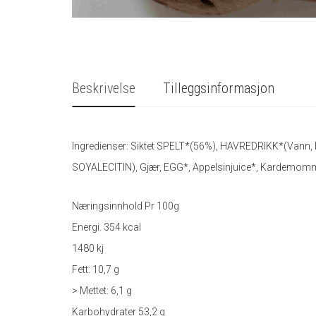
Beskrivelse
Tilleggsinformasjon
Ingredienser: Siktet SPELT*(56%), HAVREDRIKK*(Vann, 
SOYALECITIN), Gjær, EGG*, Appelsinjuice*, Kardemomme
Næringsinnhold Pr 100g
Energi. 354 kcal
1480 kj
Fett: 10,7 g
> Mettet: 6,1 g
Karbohydrater 53,2 g