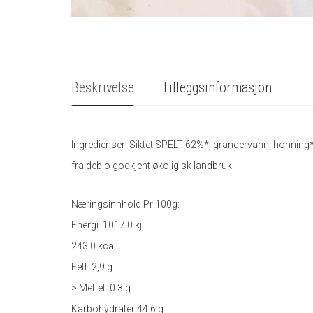
Beskrivelse
Tilleggsinformasjon
Ingredienser: Siktet SPELT 62%*, grandervann, honning*,
fra debio godkjent økoligisk landbruk.
Næringsinnhold Pr 100g:
Energi. 1017.0 kj
243.0 kcal
Fett: 2,9 g
> Mettet: 0.3 g
Karbohydrater 44.6 g