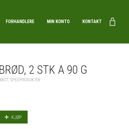
FORHANDLERE
MIN KONTO
KONTAKT
BRØD, 2 STK A 90 G
AKST
,
SPELTPRODUKTER
KJØP