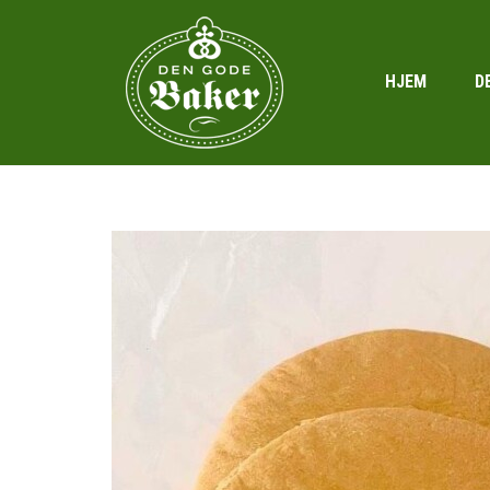
HJEM
D