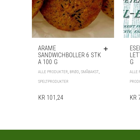
ARAME
ESE
SANDWICHBOLLER 6 STK
LET
A 100 G
G
,
,
,
ALLE PRODUKTER
BRØD
SMÅBAKST
ALLE
SPELTPRODUKTER
PROD
KR 101,24
KR 