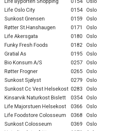
Life Byporten Shopping
0154
Oslo
Life Oslo City
0154
Oslo
Sunkost Grensen
0159
Oslo
Røtter St.Hanshaugen
0171
Oslo
Life Akersgata
0180
Oslo
Funky Fresh Foods
0182
Oslo
Gratial As
0195
Oslo
Bio Konsum A/S
0257
Oslo
Røtter Frogner
0265
Oslo
Sunkost Sjølyst
0279
Oslo
Sunkost Cc Vest Helsekost
0283
Oslo
Kinsarvik Naturkost Bislett
0354
Oslo
Life Majorstuen Helsekost
0366
Oslo
Life Foodstore Colosseum
0368
Oslo
Sunkost Colosseum
0369
Oslo