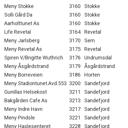
Meny Stokke
3160
Stokke
Solli Gård Da
3160
Stokke
Aarholttunet As
3160
Stokke
Life Revetal
3164
Revetal
Meny Jarlsberg
3170
Sem
Meny Revetal As
3175
Revetal
Spiren V/Brigitte Wuthrich
3176
Undrumsdal
Meny Åsgårdstrand
3179
Åsgårdstrand
Meny Borreveien
3186
Horten
Meny Stadiontunet.Avd.553
3200
Sandefjord
Gunillas Helsekost
3211
Sandefjord
Bakgården Cafe As
3213
Sandefjord
Meny Indre Havn
3217
Sandefjord
Meny Pindsle
3221
Sandefjord
Meny Haslesenteret
3228
Sandefjord