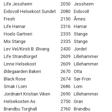
Life Jessheim
2050
Jessheim
Eidsvoll Helsekost Sundet
2080
Eidsvoll
Fresh
2150
Årnes
Life Hamar
2316
Hamar
Hoels Gartneri
2335
Stange
Mix Stange
2335
Stange
Lev Vel/Kirsti B. Øivang
2430
Jordet
Life Strandtorget
2609
Lillehammer
Linne Helsekost
2609
Lillehammer
Ødegaarden Bakeri
2670
Otta
Black Rose
2674
Sør-Fron
Smak I Lom
2686
Lom
Jordnært Kristian Viken
2690
Lillehammer
Helsekosten As
2750
Gran
Brandbu Torghall
2760
Brandbu