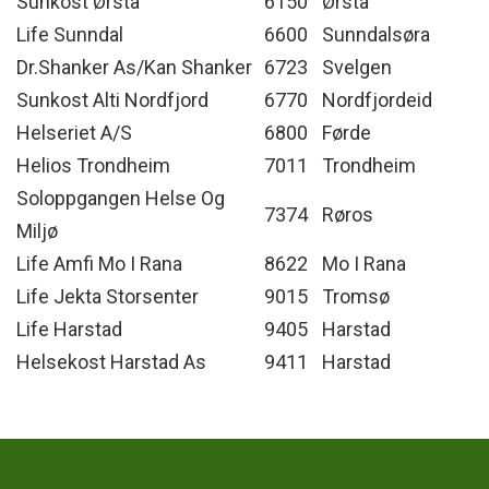
Sunkost Ørsta
6150
Ørsta
Life Sunndal
6600
Sunndalsøra
Dr.Shanker As/Kan Shanker
6723
Svelgen
Sunkost Alti Nordfjord
6770
Nordfjordeid
Helseriet A/S
6800
Førde
Helios Trondheim
7011
Trondheim
Soloppgangen Helse Og
7374
Røros
Miljø
Life Amfi Mo I Rana
8622
Mo I Rana
Life Jekta Storsenter
9015
Tromsø
Life Harstad
9405
Harstad
Helsekost Harstad As
9411
Harstad