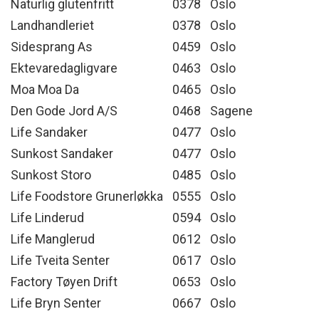
Naturlig glutenfritt
0378
Oslo
Landhandleriet
0378
Oslo
Sidesprang As
0459
Oslo
Ektevaredagligvare
0463
Oslo
Moa Moa Da
0465
Oslo
Den Gode Jord A/S
0468
Sagene
Life Sandaker
0477
Oslo
Sunkost Sandaker
0477
Oslo
Sunkost Storo
0485
Oslo
Life Foodstore Grunerløkka
0555
Oslo
Life Linderud
0594
Oslo
Life Manglerud
0612
Oslo
Life Tveita Senter
0617
Oslo
Factory Tøyen Drift
0653
Oslo
Life Bryn Senter
0667
Oslo