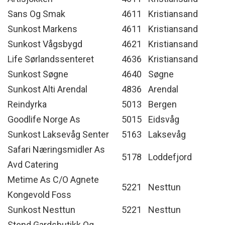
Sans Og Smak
4611
Kristiansand
Sunkost Markens
4611
Kristiansand
Sunkost Vågsbygd
4621
Kristiansand
Life Sørlandssenteret
4636
Kristiansand
Sunkost Søgne
4640
Søgne
Sunkost Alti Arendal
4836
Arendal
Reindyrka
5013
Bergen
Goodlife Norge As
5015
Eidsvåg
Sunkost Laksevåg Senter
5163
Laksevåg
Safari Næringsmidler As
5178
Loddefjord
Avd Catering
Metime As C/O Agnete
5221
Nesttun
Kongevold Foss
Sunkost Nesttun
5221
Nesttun
Stend Gardsbutikk Og