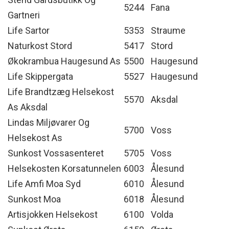
5244
Fana
Gartneri
Life Sartor
5353
Straume
Naturkost Stord
5417
Stord
Økokrambua Haugesund As
5500
Haugesund
Life Skippergata
5527
Haugesund
Life Brandtzæg Helsekost
5570
Aksdal
As Aksdal
Lindas Miljøvarer Og
5700
Voss
Helsekost As
Sunkost Vossasenteret
5705
Voss
Helsekosten Korsatunnelen
6003
Ålesund
Life Amfi Moa Syd
6010
Ålesund
Sunkost Moa
6018
Ålesund
Artisjokken Helsekost
6100
Volda