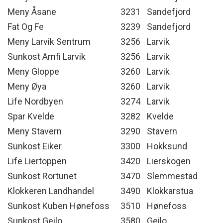
Meny Åsane
3231
Sandefjord
Fat Og Fe
3239
Sandefjord
Meny Larvik Sentrum
3256
Larvik
Sunkost Amfi Larvik
3256
Larvik
Meny Gloppe
3260
Larvik
Meny Øya
3260
Larvik
Life Nordbyen
3274
Larvik
Spar Kvelde
3282
Kvelde
Meny Stavern
3290
Stavern
Sunkost Eiker
3300
Hokksund
Life Liertoppen
3420
Lierskogen
Sunkost Rortunet
3470
Slemmestad
Klokkeren Landhandel
3490
Klokkarstua
Sunkost Kuben Hønefoss
3510
Hønefoss
Sunkost Geilo
3580
Geilo