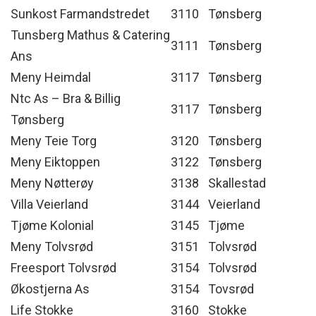
Sunkost Farmandstredet
3110
Tønsberg
Tunsberg Mathus & Catering
3111
Tønsberg
Ans
Meny Heimdal
3117
Tønsberg
Ntc As – Bra & Billig
3117
Tønsberg
Tønsberg
Meny Teie Torg
3120
Tønsberg
Meny Eiktoppen
3122
Tønsberg
Meny Nøtterøy
3138
Skallestad
Villa Veierland
3144
Veierland
Tjøme Kolonial
3145
Tjøme
Meny Tolvsrød
3151
Tolvsrød
Freesport Tolvsrød
3154
Tolvsrød
Økostjerna As
3154
Tovsrød
Life Stokke
3160
Stokke