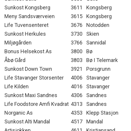
Sunkost Kongsberg
3611
Kongsberg
Meny Sandsværveien
3615
Kongsberg
Life Tuvensenteret
3676
Notodden
Sunkost Herkules
3730
Skien
Miljøgården
3766
Sannidal
Bonus Helsekost As
3800
Bø
Åbø Gård
3803
Bø I Telemark
Sunkost Down Town
3921
Porsgrunn
Life Stavanger Storsenter
4006
Stavanger
Life Kilden
4016
Stavanger
Sunkost Maxi Sandnes
4306
Sandnes
Life Foodstore Amfi Kvadrat
4313
Sandnes
Norganic As
4353
Klepp Stasjon
Sunkost Alti Mandal
4517
Mandal
Artisjokken
4611
Kristiansand