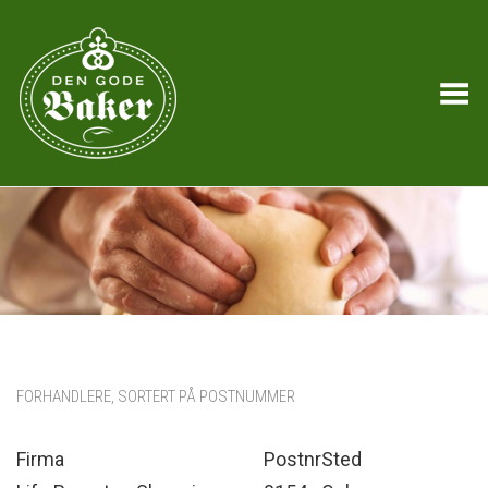
Toggle Menu
FORHANDLERE, SORTERT PÅ POSTNUMMER
Firma
Postnr
Sted